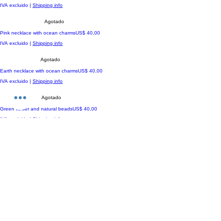
IVA excluido
|
Shipping info
Agotado
Precio
Pink necklace with ocean charms
US$ 40,00
IVA excluido
|
Shipping info
Agotado
Precio
Earth necklace with ocean charms
US$ 40,00
IVA excluido
|
Shipping info
Agotado
Precio
Green flower and natural beads
US$ 40,00
IVA excluido
|
Shipping info
Agotado
Precio
Purple flower and ocean charms
US$ 40,00
IVA excluido
|
Shipping info
Agotado
Precio
Red flower and ocean charms
US$ 40,00
IVA excluido
|
Shipping info
Agotado