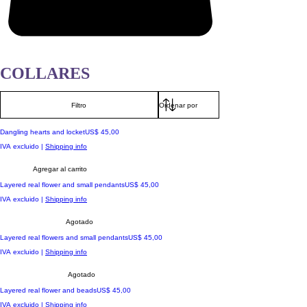
COLLARES
Filtro
Precio
Dangling hearts and locket
US$ 45,00
IVA excluido
|
Shipping info
Agregar al carrito
Precio
Layered real flower and small pendants
US$ 45,00
IVA excluido
|
Shipping info
Agotado
Precio
Layered real flowers and small pendants
US$ 45,00
IVA excluido
|
Shipping info
Agotado
Precio
Layered real flower and beads
US$ 45,00
IVA excluido
|
Shipping info