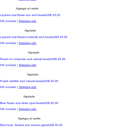
Agregar al carrito
Precio
Layered real flower sun and beads
US$ 45,00
IVA excluido
|
Shipping info
Agotado
Precio
Layered real flowers butterfly and beads
US$ 45,00
IVA excluido
|
Shipping info
Agotado
Precio
Flower on turquoise and natural beads
US$ 40,00
IVA excluido
|
Shipping info
Agotado
Precio
Purple starfish and natural beads
US$ 40,00
IVA excluido
|
Shipping info
Agotado
Precio
Blue flower and white opal beads
US$ 40,00
IVA excluido
|
Shipping info
Agregar al carrito
Precio
Red heart, flowers and murrina glass
US$ 40,00