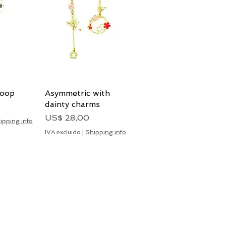
hoop
pida
Asymmetric with
Vista rápida
dainty charms
Precio
US$ 28,00
ipping info
IVA excluido
|
Shipping info