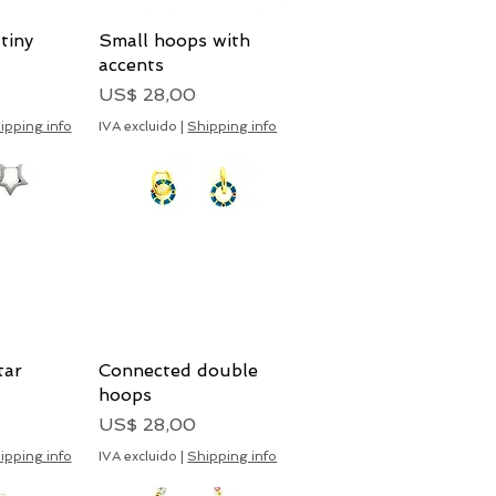
tiny
pida
Small hoops with
Vista rápida
accents
Precio
US$ 28,00
ipping info
IVA excluido
|
Shipping info
tar
pida
Connected double
Vista rápida
hoops
Precio
US$ 28,00
ipping info
IVA excluido
|
Shipping info