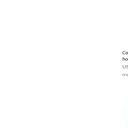
Co
ho
Pr
US
IVA