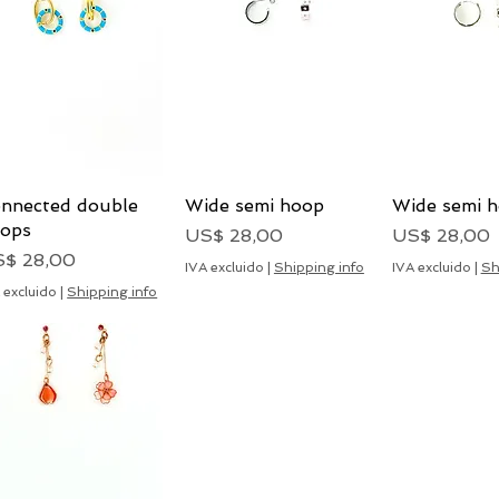
nnected double
Vista rápida
Wide semi hoop
Vista rápida
Wide semi 
Vista rá
ops
Precio
Precio
US$ 28,00
US$ 28,00
ecio
$ 28,00
IVA excluido
|
Shipping info
IVA excluido
|
Sh
 excluido
|
Shipping info