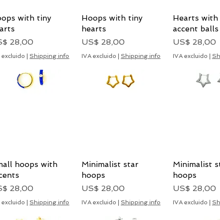
ops with tiny
Vista rápida
Hoops with tiny
Vista rápida
Hearts with 
Vista rá
arts
hearts
accent balls
ecio
Precio
Precio
$ 28,00
US$ 28,00
US$ 28,00
 excluido
|
Shipping info
IVA excluido
|
Shipping info
IVA excluido
|
Sh
all hoops with
Vista rápida
Minimalist star
Vista rápida
Minimalist s
Vista rá
cents
hoops
hoops
ecio
Precio
Precio
$ 28,00
US$ 28,00
US$ 28,00
 excluido
|
Shipping info
IVA excluido
|
Shipping info
IVA excluido
|
Sh