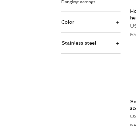
Dangling earrings
Ho
he
Color
Pr
US
IVA
Stainless steel
Small
Sm
ac
Pr
US
IVA