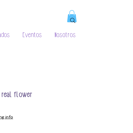
ados
Eventos
Nosotros
 real flower
ng info